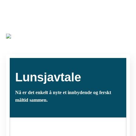
Hopp
til
Gå til forsiden
hovedinnhold
MENY
Åpne
eller
lukke
hovedmenyen
Lunsjavtale
Nå er det enkelt å nyte et innbydende og ferskt
måltid sammen.